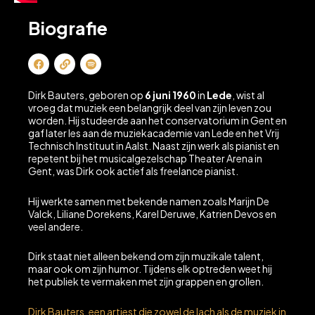
Biografie
F
L
S
a
i
p
c
n
o
e
k
t
Dirk Bauters, geboren op
6 juni 1960
in
Lede
, wist al
b
i
vroeg dat muziek een belangrijk deel van zijn leven zou
o
f
worden. Hij studeerde aan het conservatorium in Gent en
o
y
k
gaf later les aan de muziekacademie van Lede en het Vrij
Technisch Instituut in Aalst. Naast zijn werk als pianist en
repetent bij het musicalgezelschap Theater Arena in
Gent, was Dirk ook actief als freelance pianist.
Hij werkte samen met bekende namen zoals Marijn De
Valck, Liliane Dorekens, Karel Deruwe, Katrien Devos en
veel andere.
Dirk staat niet alleen bekend om zijn muzikale talent,
maar ook om zijn humor. Tijdens elk optreden weet hij
het publiek te vermaken met zijn grappen en grollen.
Dirk Bauters, een artiest die zowel de lach als de muziek in