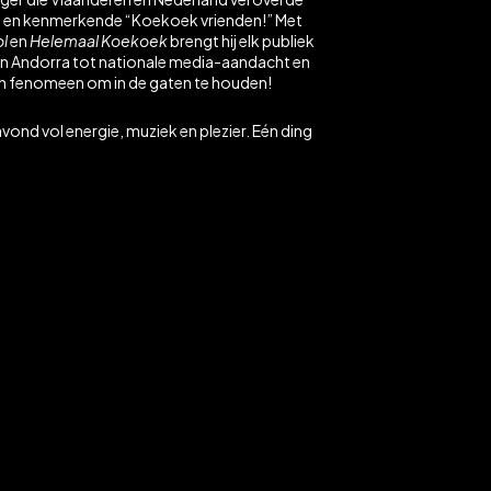
hits en kenmerkende “Koekoek vrienden!” Met
ol
en
Helemaal Koekoek
brengt hij elk publiek
 in Andorra tot nationale media-aandacht en
t een fenomeen om in de gaten te houden!
avond vol energie, muziek en plezier. Eén ding