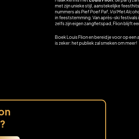
b
i
met zijn unieke stijl, aanstekelijke feest
o
f
o
y
nummers als
Pief Poef Paf
,
Vol Met Alcoh
k
in feeststemming. Van après-ski festivals
zelfs zijn eigen zangfietspad, Flion blijf
Boek Louis Flion en bereid je voor op een 
is zeker: het publiek zal smeken om meer!
ion
?