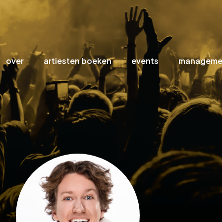
over
artiesten boeken
events
manageme